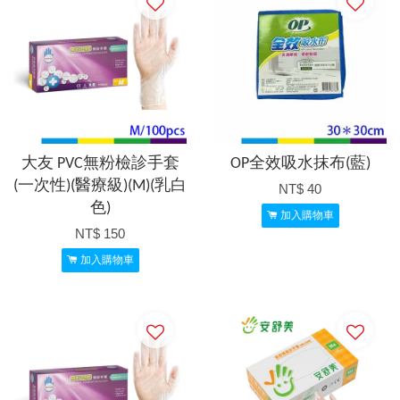
大友 PVC無粉檢診手套
OP全效吸水抹布(藍)
(一次性)(醫療級)(M)(乳白
NT$ 40
色)
加入購物車
NT$ 150
加入購物車