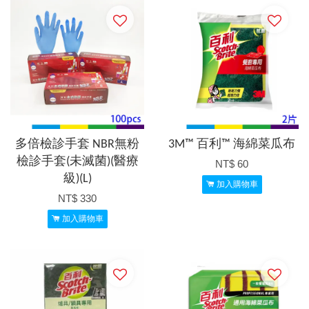
多倍檢診手套 NBR無粉
3M™ 百利™ 海綿菜瓜布
檢診手套(未滅菌)(醫療
NT$ 60
級)(L)
加入購物車
NT$ 330
加入購物車