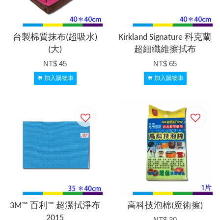
台製棉質抹布(超吸水)
Kirkland Signature 科克蘭
(大)
超細纖維擦拭布
NT$ 45
NT$ 65
加入購物車
加入購物車
3M™ 百利™ 超潔拭淨布
高科技泡棉(魔術擦)
2015
NT$ 30