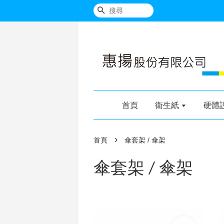
搜尋
首頁
衛生紙
硬體
›
首頁
傘套架 / 傘架
傘套架 / 傘架
加入購物車