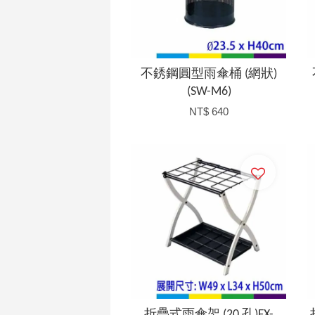
不銹鋼圓型雨傘桶 (網狀)
(SW-M6)
NT$ 640
加入購物車
折疊式雨傘架 (20 孔)FX-