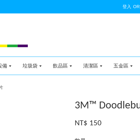
登入
OR
設備
垃圾袋
飲品區
清潔區
五金區
絨片
3M™ Doodl
NT$ 150