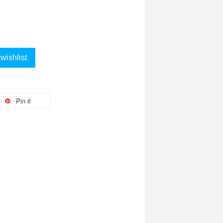
wishlist
Pin it