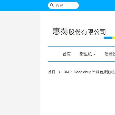
搜尋
首頁
衛生紙
硬體
›
首頁
3M™ Doodlebug™ 棕色握把