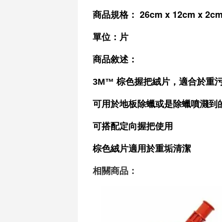
 26cm x 12cm x 2c
商品規格
：
單位：片
商品敘述：
3M™ 棕色握把絨片，適合於重
可用於地板除蠟或是除蠟噴濺到
可搭配定向握把使用
棕色絨片適用於重垢清潔
相關商品：