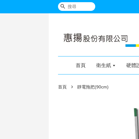
搜尋
首頁
衛生紙
硬體
›
首頁
靜電拖把(90cm)