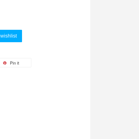
wishlist
Pin it