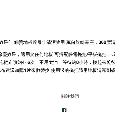
效果佳 細質地板達最佳清潔效用 萬向旋轉基座，360度
除塵效果，適用於任何地板 可搭配靜電拖把/平板拖把，
拖把布噴約4~6次，不用太油，等待約8小時，摸起來乾後
把布建議加購1片來做替換 使用過的拖把請用地板清潔劑
關注我們
Facebook