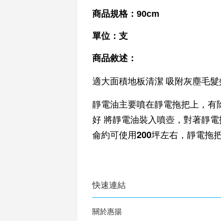
商品規格
：90
cm
單位：支
商品敘述：
適大面積地板清潔 吸附灰塵毛髮
靜電油主要噴在靜電拖把上，有
好 將靜電油裝入噴壺，對著靜電
侖約可使用200坪左右，靜電拖
快速連結
關於惠揚