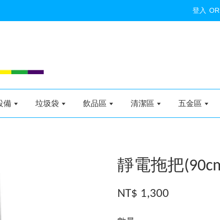
登入
OR
設備
垃圾袋
飲品區
清潔區
五金區
靜電拖把(90cm
NT$ 1,300