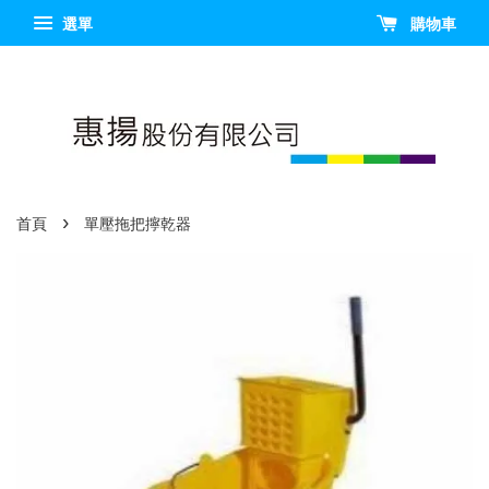
選單
購物車
›
首頁
單壓拖把擰乾器