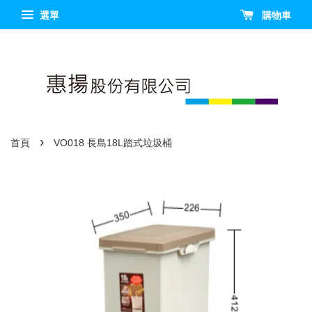
選單
購物車
›
首頁
VO018 長島18L踏式垃圾桶