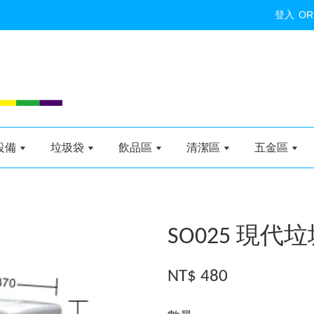
登入
OR
設備
垃圾袋
飲品區
清潔區
五金區
SO025 現代垃
NT$ 480