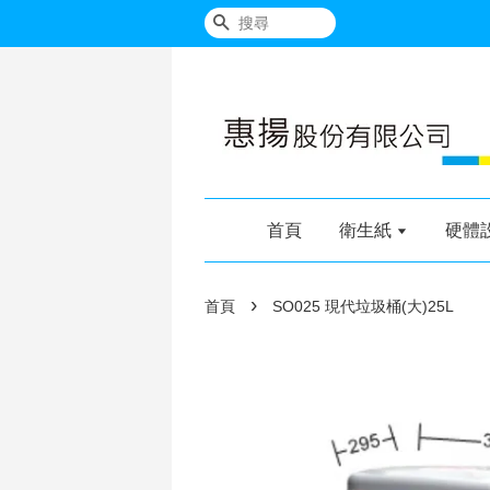
搜尋
首頁
衛生紙
硬體
›
首頁
SO025 現代垃圾桶(大)25L