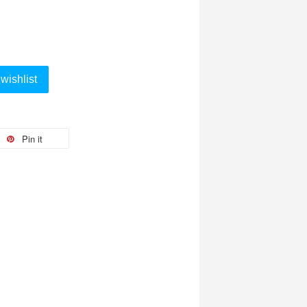
wishlist
Pin it