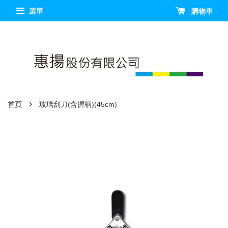
選單
購物車
›
首頁
玻璃刮刀(含握柄)(45cm)