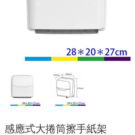
感應式大捲筒擦手紙架