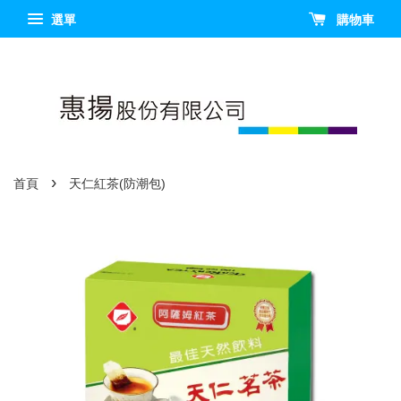
選單
購物車
›
首頁
天仁紅茶(防潮包)