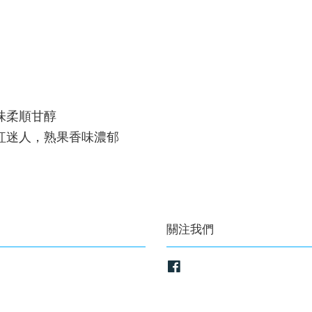
味柔順甘醇
紅迷人，熟果香味濃郁
關注我們
Facebook