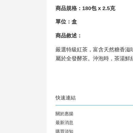
商品規格：180包 x 2.5克
單位：盒
商品敘述：
嚴選特級紅茶，富含天然糖香滋
屬於全發酵茶。沖泡時，茶湯鮮
快速連結
關於惠揚
最新消息
購買須知