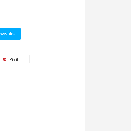
wishlist
Pin it