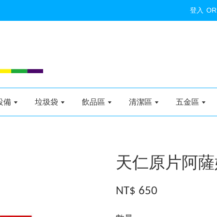
登入
OR
設備
垃圾袋
飲品區
清潔區
五金區
天仁原片阿薩
NT$ 650