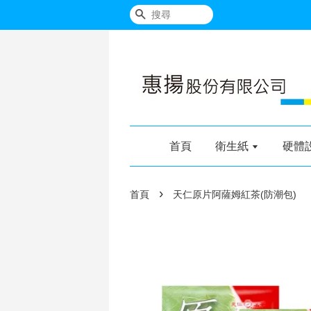
搜尋
首頁
衛生紙
硬體
›
首頁
天仁原片阿薩姆紅茶(防潮包)