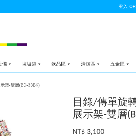
登入
OR
設備
垃圾袋
飲品區
清潔區
五金區
架-雙層(BD-33BK)
目錄/傳單旋轉
展示架-雙層(BD
NT$ 3,100