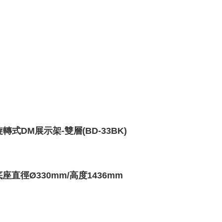
式DM展示架-雙層(BD-33BK)
底座
直徑Ø330mm
/
高度1436mm