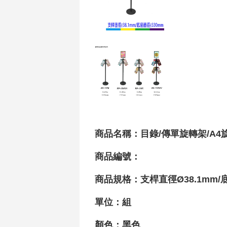
商品名稱：目錄/傳單旋轉架/A4旋轉
商品編號：
商品規格：
支桿
直徑Ø38.1mm
/
單位：組
顏色：黑色