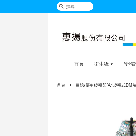
搜尋
首頁
衛生紙
硬體
›
首頁
目錄/傳單旋轉架/A4旋轉式DM展示