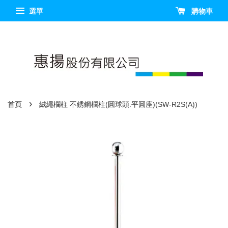
選單
購物車
›
首頁
絨繩欄柱 不銹鋼欄柱(圓球頭.平圓座)(SW-R2S(A))