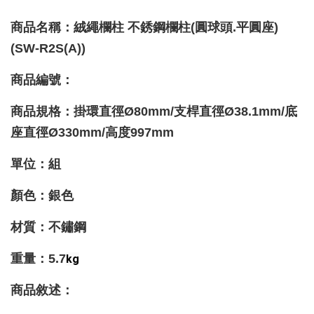
商品名稱：絨繩欄柱 不銹鋼欄柱(圓球頭.平圓座)
(SW-R2S(A))
商品編號：
商品規格：掛環直徑Ø80mm
/支桿
直徑Ø38.1mm
/底
座
直徑Ø330mm
/
高度997mm
單位：組
顏色：銀色
材質
：不鏽鋼
重量
：5.7
kg
商品敘述：