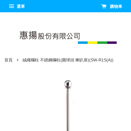
選單
購物車
›
首頁
絨繩欄柱 不銹鋼欄柱(圓球頭.喇叭座)(SW-R1S(A))