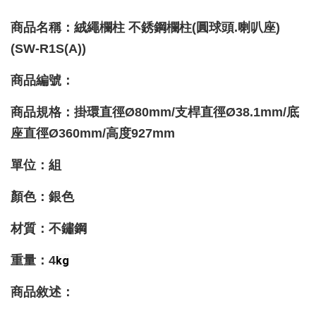
商品名稱：絨繩欄柱 不銹鋼欄柱(圓球頭.喇叭座)
(SW-R1S(A))
商品編號：
商品規格：掛環直徑Ø80mm
/支桿
直徑Ø38.1mm
/底
座
直徑Ø360mm
/
高度927mm
單位：組
顏色：銀色
材質
：不鏽鋼
重量
：4
kg
商品敘述：